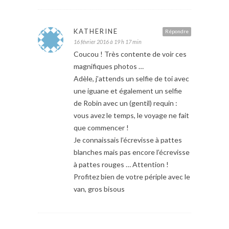
KATHERINE
Répondre
16 février 2016 à 19 h 17 min
Coucou ! Très contente de voir ces
magnifiques photos …
Adèle, j’attends un selfie de toi avec
une iguane et également un selfie
de Robin avec un (gentil) requin :
vous avez le temps, le voyage ne fait
que commencer !
Je connaissais l’écrevisse à pattes
blanches mais pas encore l’écrevisse
à pattes rouges … Attention !
Profitez bien de votre périple avec le
van, gros bisous