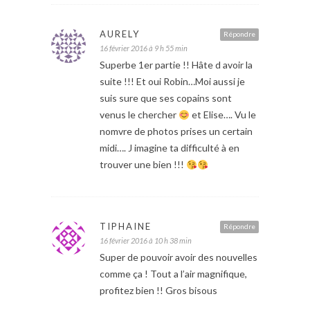
AURELY
Répondre
16 février 2016 à 9 h 55 min
Superbe 1er partie !! Hâte d avoir la
suite !!! Et oui Robin…Moi aussi je
suis sure que ses copains sont
venus le chercher
et Elise…. Vu le
nomvre de photos prises un certain
midi…. J imagine ta difficulté à en
trouver une bien !!!
TIPHAINE
Répondre
16 février 2016 à 10 h 38 min
Super de pouvoir avoir des nouvelles
comme ça ! Tout a l’air magnifique,
profitez bien !! Gros bisous