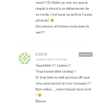
vous!!! Et Robin, je suis sur que le
requin à réussi à se débarrasser de
sa corde, c’est pour ça qu’il ne t’a pas
attendu!
Des bisous, et bonne route avec le
van!!!
COCO
Répondre
16 février 2016 à 9 h 32 min
Yaouhhhh !!! J’adore !!
Trop bonne idée ce blog !!
Et trop bien le mail qui nous dit que
vous avez posté un truc nouveau !!!
Bon voilou …. merci d’avoir tout écrit
!
Bisous