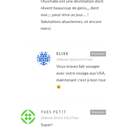
l’Australie est une destination dont
rêvent beaucoup de gens,,,, dont
moi.;;; peut-ëtre un jour…. !
Salutations alsaciennes, et encore
merci.
ELISE
Répondre
20 février 2016 à 0 h 57 min
Vous m’avez fait voyager
avec votre voyage aux USA,
maintenant c’est à mon tour
YVES PETIT
Répondre
20 février 2016 à 13 h 27 min
Super!