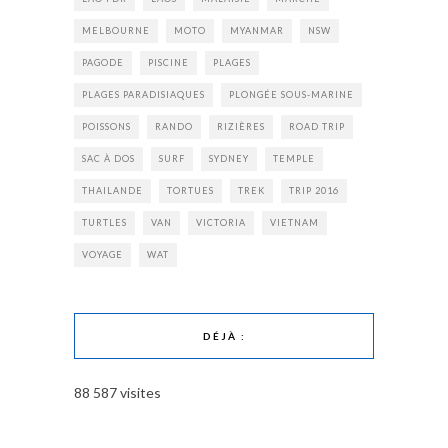
MELBOURNE
MOTO
MYANMAR
NSW
PAGODE
PISCINE
PLAGES
PLAGES PARADISIAQUES
PLONGÉE SOUS-MARINE
POISSONS
RANDO
RIZIÈRES
ROAD TRIP
SAC À DOS
SURF
SYDNEY
TEMPLE
THAILANDE
TORTUES
TREK
TRIP 2016
TURTLES
VAN
VICTORIA
VIETNAM
VOYAGE
WAT
DÉJÀ :
88 587 visites