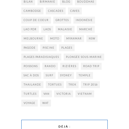
BILAN
BIRMANIE
BLOG
BOUDDHAS
CAMBODGE
CASCADES
CAVES
COUP DE COEUR
GROTTES
INDONÉSIE
LAO PDR
LAOS
MALAISIE
MARCHÉ
MELBOURNE
MOTO
MYANMAR
NSW
PAGODE
PISCINE
PLAGES
PLAGES PARADISIAQUES
PLONGÉE SOUS-MARINE
POISSONS
RANDO
RIZIÈRES
ROAD TRIP
SAC À DOS
SURF
SYDNEY
TEMPLE
THAILANDE
TORTUES
TREK
TRIP 2016
TURTLES
VAN
VICTORIA
VIETNAM
VOYAGE
WAT
DÉJÀ :