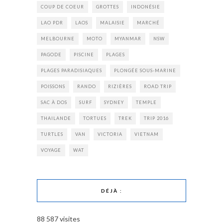
COUP DE COEUR
GROTTES
INDONÉSIE
LAO PDR
LAOS
MALAISIE
MARCHÉ
MELBOURNE
MOTO
MYANMAR
NSW
PAGODE
PISCINE
PLAGES
PLAGES PARADISIAQUES
PLONGÉE SOUS-MARINE
POISSONS
RANDO
RIZIÈRES
ROAD TRIP
SAC À DOS
SURF
SYDNEY
TEMPLE
THAILANDE
TORTUES
TREK
TRIP 2016
TURTLES
VAN
VICTORIA
VIETNAM
VOYAGE
WAT
DÉJÀ :
88 587 visites