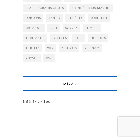
PLAGES PARADISIAQUES
PLONGÉE SOUS-MARINE
POISSONS
RANDO
RIZIÈRES
ROAD TRIP
SAC À DOS
SURF
SYDNEY
TEMPLE
THAILANDE
TORTUES
TREK
TRIP 2016
TURTLES
VAN
VICTORIA
VIETNAM
VOYAGE
WAT
DÉJÀ :
88 587 visites