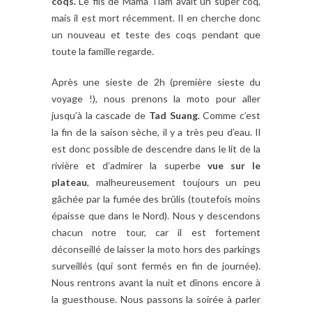
coqs.
Le fils de Mama Tiam avait un super coq,
mais il est mort récemment. Il en cherche donc
un nouveau et teste des coqs pendant que
toute la famille regarde.
Après une sieste de 2h (première sieste du
voyage !), nous prenons la moto pour aller
jusqu’à la cascade de
Tad Suang
. Comme c’est
la fin de la saison sèche, il y a très peu d’eau. Il
est donc possible de descendre dans le lit de la
rivière et d’admirer la superbe
vue sur le
plateau
, malheureusement toujours un peu
gâchée par la fumée des brûlis (toutefois moins
épaisse que dans le Nord). Nous y descendons
chacun notre tour, car il est fortement
déconseillé de laisser la moto hors des parkings
surveillés (qui sont fermés en fin de journée).
Nous rentrons avant la nuit et dînons encore à
la guesthouse. Nous passons la soirée à parler