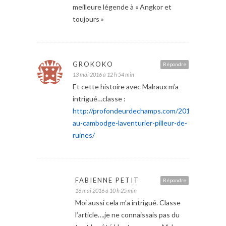
meilleure légende à « Angkor et
toujours »
GROKOKO
Répondre
13 mai 2016 à 12 h 54 min
Et cette histoire avec Malraux m’a
intrigué…classe :
http://profondeurdechamps.com/2013/10/14/ma
au-cambodge-laventurier-pilleur-de-
ruines/
FABIENNE PETIT
Répondre
16 mai 2016 à 10 h 25 min
Moi aussi cela m’a intrigué. Classe
l’article….je ne connaissais pas du