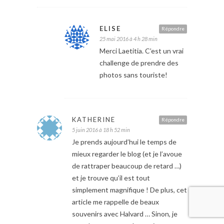
ELISE
Répondre
25 mai 2016 à 4 h 28 min
Merci Laetitia. C’est un vrai
challenge de prendre des
photos sans touriste!
KATHERINE
Répondre
5 juin 2016 à 18 h 52 min
Je prends aujourd’hui le temps de
mieux regarder le blog (et je l’avoue
de rattraper beaucoup de retard …)
et je trouve qu’il est tout
simplement magnifique ! De plus, cet
article me rappelle de beaux
souvenirs avec Halvard … Sinon, je