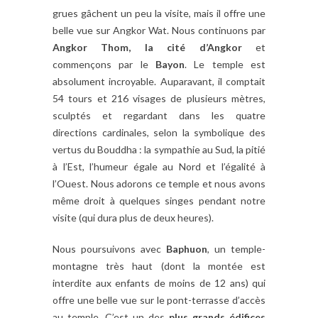
grues gâchent un peu la visite, mais il offre une
belle vue sur Angkor Wat. Nous continuons par
Angkor Thom, la cité d’Angkor
et
commençons par le
Bayon
. Le temple est
absolument incroyable. Auparavant, il comptait
54 tours et 216 visages de plusieurs mètres,
sculptés et regardant dans les quatre
directions cardinales, selon la symbolique des
vertus du Bouddha : la sympathie au Sud, la pitié
à l’Est, l’humeur égale au Nord et l’égalité à
l’Ouest. Nous adorons ce temple et nous avons
même droit à quelques singes pendant notre
visite (qui dura plus de deux heures).
Nous poursuivons avec
Baphuon
, un temple-
montagne très haut (dont la montée est
interdite aux enfants de moins de 12 ans) qui
offre une belle vue sur le pont-terrasse d’accès
au temple. C’est un des
plus grands édifices