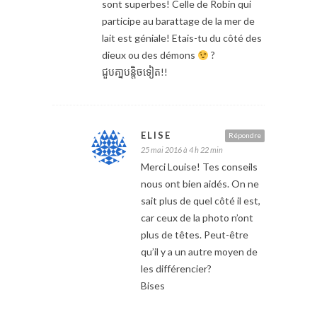
sont superbes! Celle de Robin qui
participe au barattage de la mer de
lait est géniale! Etais-tu du côté des
dieux ou des démons
?
ជួបគា្នបន្តិចទៀត!!
ELISE
Répondre
25 mai 2016 à 4 h 22 min
Merci Louise! Tes conseils
nous ont bien aidés. On ne
sait plus de quel côté il est,
car ceux de la photo n’ont
plus de têtes. Peut-être
qu’il y a un autre moyen de
les différencier?
Bises