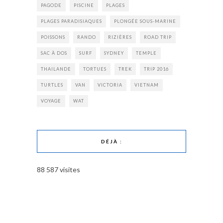
PAGODE
PISCINE
PLAGES
PLAGES PARADISIAQUES
PLONGÉE SOUS-MARINE
POISSONS
RANDO
RIZIÈRES
ROAD TRIP
SAC À DOS
SURF
SYDNEY
TEMPLE
THAILANDE
TORTUES
TREK
TRIP 2016
TURTLES
VAN
VICTORIA
VIETNAM
VOYAGE
WAT
DÉJÀ :
88 587 visites