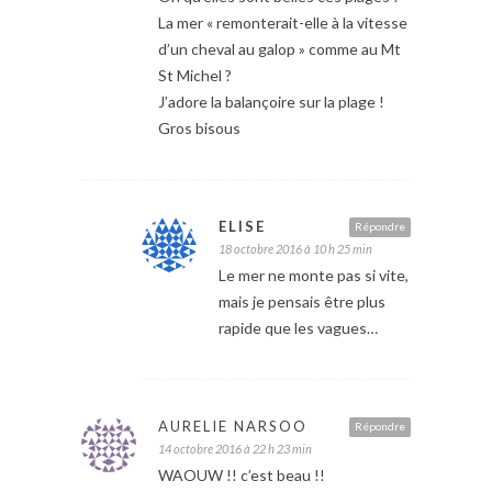
La mer « remonterait-elle à la vitesse
d’un cheval au galop » comme au Mt
St Michel ?
J’adore la balançoire sur la plage !
Gros bisous
ELISE
Répondre
18 octobre 2016 à 10 h 25 min
Le mer ne monte pas si vite,
mais je pensais être plus
rapide que les vagues…
AURELIE NARSOO
Répondre
14 octobre 2016 à 22 h 23 min
WAOUW !! c’est beau !!