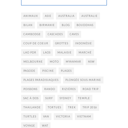
ANIMAUX
ASIE
AUSTRALIA
AUSTRALIE
BILAN
BIRMANIE
BLOG
BOUDDHAS
CAMBODGE
CASCADES
CAVES
COUP DE COEUR
GROTTES
INDONÉSIE
LAO PDR
LAOS
MALAISIE
MARCHÉ
MELBOURNE
MOTO
MYANMAR
NSW
PAGODE
PISCINE
PLAGES
PLAGES PARADISIAQUES
PLONGÉE SOUS-MARINE
POISSONS
RANDO
RIZIÈRES
ROAD TRIP
SAC À DOS
SURF
SYDNEY
TEMPLE
THAILANDE
TORTUES
TREK
TRIP 2016
TURTLES
VAN
VICTORIA
VIETNAM
VOYAGE
WAT