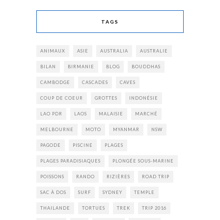
TAGS
ANIMAUX
ASIE
AUSTRALIA
AUSTRALIE
BILAN
BIRMANIE
BLOG
BOUDDHAS
CAMBODGE
CASCADES
CAVES
COUP DE COEUR
GROTTES
INDONÉSIE
LAO PDR
LAOS
MALAISIE
MARCHÉ
MELBOURNE
MOTO
MYANMAR
NSW
PAGODE
PISCINE
PLAGES
PLAGES PARADISIAQUES
PLONGÉE SOUS-MARINE
POISSONS
RANDO
RIZIÈRES
ROAD TRIP
SAC À DOS
SURF
SYDNEY
TEMPLE
THAILANDE
TORTUES
TREK
TRIP 2016