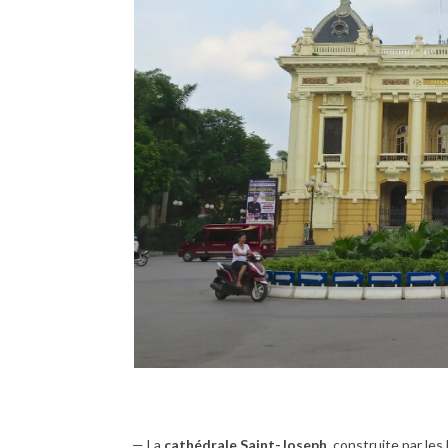
— La
cathédrale Saint-Joseph
, construite par les