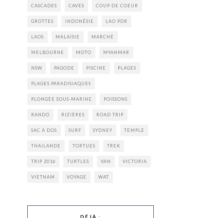
CASCADES
CAVES
COUP DE COEUR
GROTTES
INDONÉSIE
LAO PDR
LAOS
MALAISIE
MARCHÉ
MELBOURNE
MOTO
MYANMAR
NSW
PAGODE
PISCINE
PLAGES
PLAGES PARADISIAQUES
PLONGÉE SOUS-MARINE
POISSONS
RANDO
RIZIÈRES
ROAD TRIP
SAC À DOS
SURF
SYDNEY
TEMPLE
THAILANDE
TORTUES
TREK
TRIP 2016
TURTLES
VAN
VICTORIA
VIETNAM
VOYAGE
WAT
DÉJÀ :