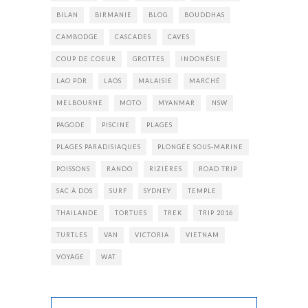
BILAN
BIRMANIE
BLOG
BOUDDHAS
CAMBODGE
CASCADES
CAVES
COUP DE COEUR
GROTTES
INDONÉSIE
LAO PDR
LAOS
MALAISIE
MARCHÉ
MELBOURNE
MOTO
MYANMAR
NSW
PAGODE
PISCINE
PLAGES
PLAGES PARADISIAQUES
PLONGÉE SOUS-MARINE
POISSONS
RANDO
RIZIÈRES
ROAD TRIP
SAC À DOS
SURF
SYDNEY
TEMPLE
THAILANDE
TORTUES
TREK
TRIP 2016
TURTLES
VAN
VICTORIA
VIETNAM
VOYAGE
WAT