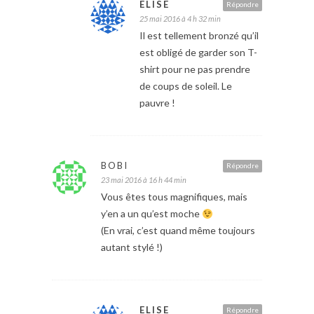
ELISE
Répondre
25 mai 2016 à 4 h 32 min
Il est tellement bronzé qu’il
est obligé de garder son T-
shirt pour ne pas prendre
de coups de soleil. Le
pauvre !
BOBI
Répondre
23 mai 2016 à 16 h 44 min
Vous êtes tous magnifiques, mais
y’en a un qu’est moche
(En vrai, c’est quand même toujours
autant stylé !)
ELISE
Répondre