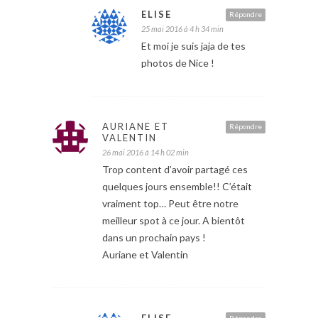
ELISE
Répondre
25 mai 2016 à 4 h 34 min
Et moi je suis jaja de tes
photos de Nice !
AURIANE ET
Répondre
VALENTIN
26 mai 2016 à 14 h 02 min
Trop content d’avoir partagé ces
quelques jours ensemble!! C’était
vraiment top… Peut être notre
meilleur spot à ce jour. A bientôt
dans un prochain pays !
Auriane et Valentin