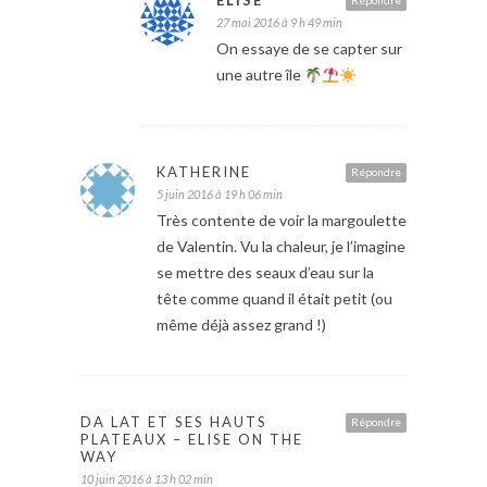
ELISE
Répondre
27 mai 2016 à 9 h 49 min
On essaye de se capter sur
une autre île
KATHERINE
Répondre
5 juin 2016 à 19 h 06 min
Très contente de voir la margoulette
de Valentin. Vu la chaleur, je l’imagine
se mettre des seaux d’eau sur la
tête comme quand il était petit (ou
même déjà assez grand !)
DA LAT ET SES HAUTS
Répondre
PLATEAUX – ELISE ON THE
WAY
10 juin 2016 à 13 h 02 min