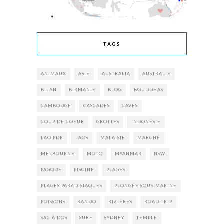
TAGS
ANIMAUX
ASIE
AUSTRALIA
AUSTRALIE
BILAN
BIRMANIE
BLOG
BOUDDHAS
CAMBODGE
CASCADES
CAVES
COUP DE COEUR
GROTTES
INDONÉSIE
LAO PDR
LAOS
MALAISIE
MARCHÉ
MELBOURNE
MOTO
MYANMAR
NSW
PAGODE
PISCINE
PLAGES
PLAGES PARADISIAQUES
PLONGÉE SOUS-MARINE
POISSONS
RANDO
RIZIÈRES
ROAD TRIP
SAC À DOS
SURF
SYDNEY
TEMPLE