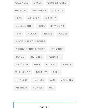
CASCADES
CAVES
COUP DE COEUR
GROTTES
INDONÉSIE
LAO PDR
LAOS
MALAISIE
MARCHÉ
MELBOURNE
MOTO
MYANMAR
NSW
PAGODE
PISCINE
PLAGES
PLAGES PARADISIAQUES
PLONGÉE SOUS-MARINE
POISSONS
RANDO
RIZIÈRES
ROAD TRIP
SAC À DOS
SURF
SYDNEY
TEMPLE
THAILANDE
TORTUES
TREK
TRIP 2016
TURTLES
VAN
VICTORIA
VIETNAM
VOYAGE
WAT
DÉJÀ :