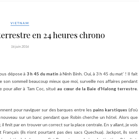
VIETNAM
terrestre en 24 heures chrono
16 juin 2016
nous dépose à
3 h 45 du matin
à Ninh Binh. Oui, à 3 h 45 du mat’ ! Il fait
gère son sommeil beaucoup mieux que moi, surveille nos affaires pendant
e pour aller à Tam Coc, situé
au cœur de la Baie d’Halong terrestre
.
ennent pour naviguer sur des barques entre les
pains karstiques
(d’où
e nouveau sur un banc pendant que Robin cherche un hôtel. Alors que
finit par en trouver un correct sur la place centrale. En y allant, je vois
nt Français (ils n’ont pourtant pas des sacs Quechua). Jackpot, ils sont