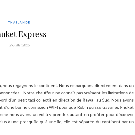
THAÏLANDE
uket Express
29 juillet 2016
, nous regagnons le continent. Nous embarquons directement dans un
 5 annoncées… Notre chauffeur ne connaît pas vraiment les limitations de
rd d’un petit taxi collectif en direction de
Rawai
, au Sud. Nous avons
ant d’une bonne connexion WIFI pour que Robin puisse travailler. Phuket
omme nous avons un vol à y prendre, autant en profiter pour découvrir
plus à une presqu’île qu’à une île, elle est séparée du continent par un