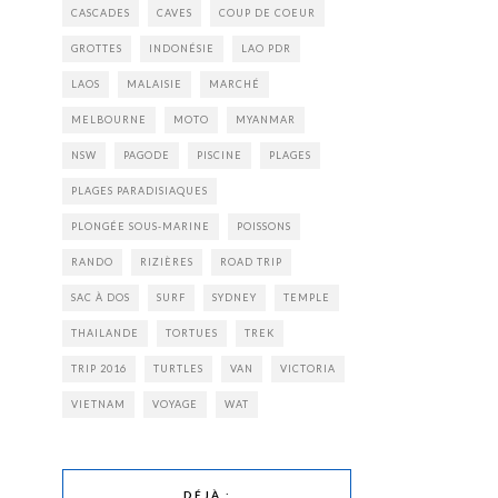
CASCADES
CAVES
COUP DE COEUR
GROTTES
INDONÉSIE
LAO PDR
LAOS
MALAISIE
MARCHÉ
MELBOURNE
MOTO
MYANMAR
NSW
PAGODE
PISCINE
PLAGES
PLAGES PARADISIAQUES
PLONGÉE SOUS-MARINE
POISSONS
RANDO
RIZIÈRES
ROAD TRIP
SAC À DOS
SURF
SYDNEY
TEMPLE
THAILANDE
TORTUES
TREK
TRIP 2016
TURTLES
VAN
VICTORIA
VIETNAM
VOYAGE
WAT
DÉJÀ :