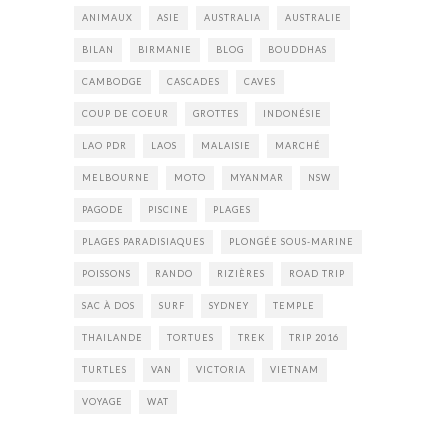
ANIMAUX
ASIE
AUSTRALIA
AUSTRALIE
BILAN
BIRMANIE
BLOG
BOUDDHAS
CAMBODGE
CASCADES
CAVES
COUP DE COEUR
GROTTES
INDONÉSIE
LAO PDR
LAOS
MALAISIE
MARCHÉ
MELBOURNE
MOTO
MYANMAR
NSW
PAGODE
PISCINE
PLAGES
PLAGES PARADISIAQUES
PLONGÉE SOUS-MARINE
POISSONS
RANDO
RIZIÈRES
ROAD TRIP
SAC À DOS
SURF
SYDNEY
TEMPLE
THAILANDE
TORTUES
TREK
TRIP 2016
TURTLES
VAN
VICTORIA
VIETNAM
VOYAGE
WAT